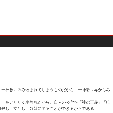
く一神教に飲み込まれてしまうものだから、一神教世界からみ
神」をいただく宗教観だから、自らの公営を「神の正義」「唯
虐殺し、支配し、奴隷にすることができるからである。