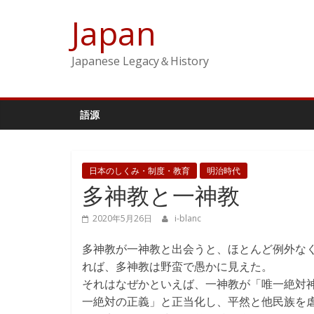
コ
Japan
ン
テ
ン
Japanese Legacy＆History
ツ
へ
ス
語源
キ
ッ
プ
日本のしくみ・制度・教育
明治時代
多神教と一神教
2020年5月26日
i-blanc
多神教が一神教と出会うと、ほとんど例外な
れば、多神教は野蛮で愚かに見えた。
それはなぜかといえば、一神教が「唯一絶対
一絶対の正義」と正当化し、平然と他民族を